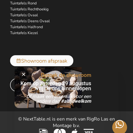
Tuintafels Rond
Tuintafels Rechthoekig
Tuintafels Ovaal
Tuintafels Deens Ovaal
Tuintafels Halfrond
Tuintafels Kiezel
Showroom afspraak
Bezoek de showroom
Kom op zaterdag 29 augustus
vrij bij ons binnenlopen
Of maak een afspraak voor een
andere dag
#altijdwelkom
© NextTable.nl is een merk van RigRo Las en
Montage b.v.