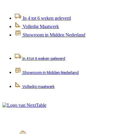
Ga
naar
de
In 4 tot 6 weken geleverd
inhoud
Volledig Maatwerk
Showroom in Midden Nederland
In 4 tot 6 weken geleverd
Showroom in Midden Nederland
Volledig maatwerk