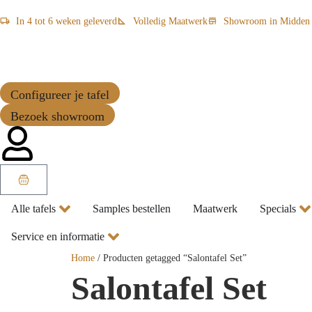
In 4 tot 6 weken geleverd
Volledig Maatwerk
Showroom in Midden 
Configureer je tafel
Bezoek showroom
Alle tafels
Samples bestellen
Maatwerk
Specials
Service en informatie
Home
/ Producten getagged “Salontafel Set”
Salontafel Set