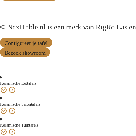
© NextTable.nl is een merk van RigRo Las en
Configureer je tafel
Bezoek showroom
Keramische Eettafels
Keramische Salontafels
Keramische Tuintafels