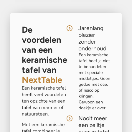
De
Jarenlang
plezier
voordelen
zonder
van een
onderhoud
Een keramische
keramische
tafel hoef je niet
te behandelen
tafel van
met speciale
NextTable
middeltjes. Geen
gedoe met olie,
Een keramische tafel
of risico op
heeft veel voordelen
kringen.
ten opzichte van een
Gewoon een
tafel van marmer of
doekje er over.
natuursteen.
Nooit meer
Met een keramische
een zeiltje
tafel combineer je
over je tafel