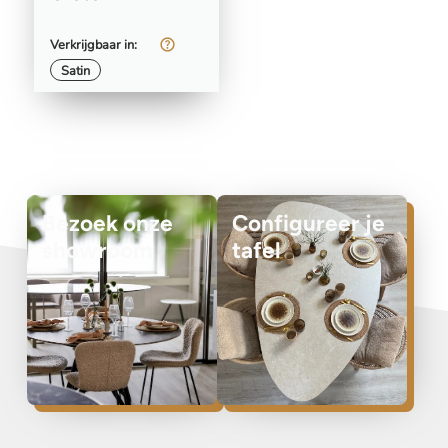
Verkrijgbaar in:
Satin
Bezoek onze
Configureer je
showroom
tafel