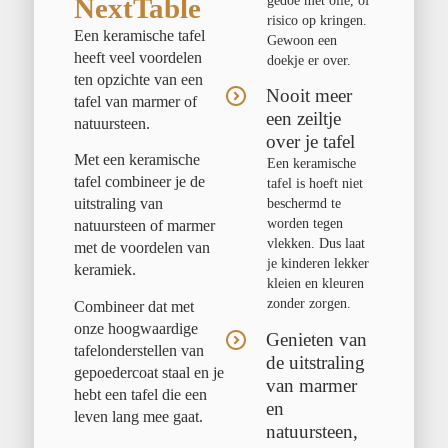
NextTable
gedoe met olie, of
risico op kringen.
Een keramische tafel
Gewoon een
heeft veel voordelen
doekje er over.
ten opzichte van een
Nooit meer
tafel van marmer of
een zeiltje
natuursteen.
over je tafel
Met een keramische
Een keramische
tafel combineer je de
tafel is hoeft niet
uitstraling van
beschermd te
worden tegen
natuursteen of marmer
vlekken. Dus laat
met de voordelen van
je kinderen lekker
keramiek.
kleien en kleuren
zonder zorgen.
Combineer dat met
onze hoogwaardige
Genieten van
tafelonderstellen van
de uitstraling
gepoedercoat staal en je
van marmer
hebt een tafel die een
en
leven lang mee gaat.
natuursteen,