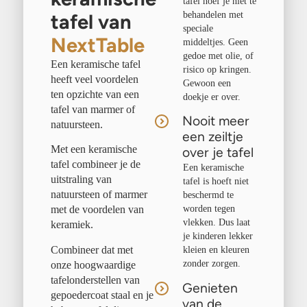
tafel hoef je niet te
behandelen met
tafel van
speciale
NextTable
middeltjes. Geen
gedoe met olie, of
Een keramische tafel
risico op kringen.
heeft veel voordelen
Gewoon een
ten opzichte van een
doekje er over.
tafel van marmer of
Nooit meer
natuursteen.
een zeiltje
Met een keramische
over je tafel
tafel combineer je de
Een keramische
uitstraling van
tafel is hoeft niet
natuursteen of marmer
beschermd te
worden tegen
met de voordelen van
vlekken. Dus laat
keramiek.
je kinderen lekker
Combineer dat met
kleien en kleuren
zonder zorgen.
onze hoogwaardige
tafelonderstellen van
Genieten
gepoedercoat staal en je
van de