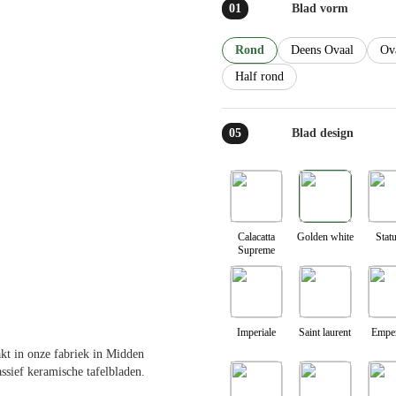
01
Blad vorm
Rond
Deens Ovaal
Ov
Half rond
05
Blad design
Calacatta
Golden white
Statu
Supreme
Imperiale
Saint laurent
Empe
kt in onze fabriek in Midden
sief keramische tafelbladen.