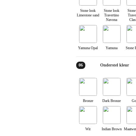
Stone look
Stone look
Stone
Limestone sand
Travertino
Trave
Navona
Clas
Yamuna Opal
Yamuna
Stone
06
Onderstel kleur
Bronze
Dark Bronze
Go
Wit
Indian Brown
Maatwer