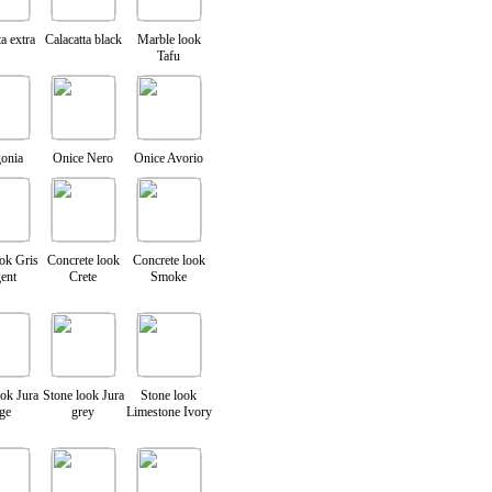
a extra
Calacatta black
Marble look
Tafu
gonia
Onice Nero
Onice Avorio
ook Gris
Concrete look
Concrete look
gent
Crete
Smoke
ook Jura
Stone look Jura
Stone look
ige
grey
Limestone Ivory