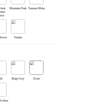
 look
Mountain Peak
Yamuna Moka
rtino
sico
 Brown
Tundra
ld
Beige Grey
Zwart
k kleur