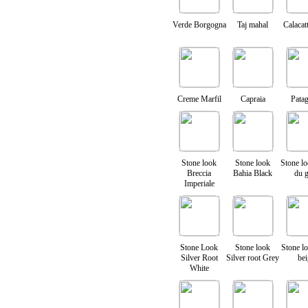
Verde Borgogna
Taj mahal
Calacatt
Creme Marfil
Capraia
Pata
Stone look
Stone look
Stone l
Breccia
Bahia Black
du 
Imperiale
Stone Look
Stone look
Stone l
Silver Root
Silver root Grey
be
White