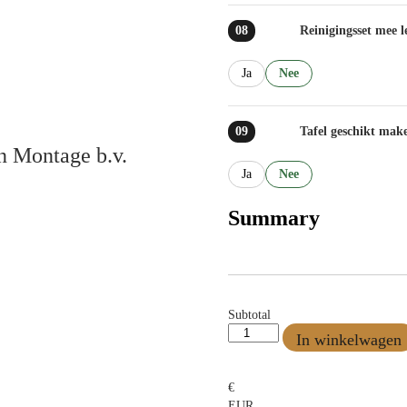
08
Reinigingsset mee l
Ja
Nee
09
Tafel geschikt mak
n Montage b.v.
Ja
Nee
Summary
Subtotal
In winkelwagen
€
EUR