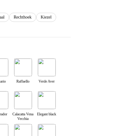
aal
Rechthoek
Kiezel
ario
Raffaello
Verde Aver
rador
Calacatta Vena
Elegant black
Vecchia