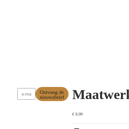
Maatwerk
Ontvang de
nieuwsbrief
€
0,00