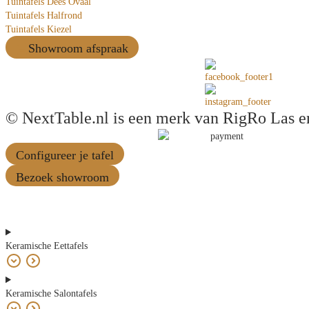
Tuintafels Dees Ovaal
Tuintafels Halfrond
Tuintafels Kiezel
Showroom afspraak
© NextTable.nl is een merk van RigRo Las e
Configureer je tafel
Bezoek showroom
Keramische Eettafels
Keramische Salontafels