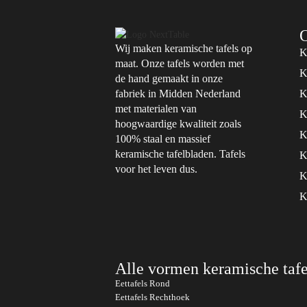
O
Wij maken keramische tafels op
K
maat. Onze tafels worden met
K
de hand gemaakt in onze
fabriek in Midden Nederland
K
met materialen van
K
hoogwaardige kwaliteit zoals
K
100% staal en massief
keramische tafelbladen. Tafels
K
voor het leven dus.
K
K
Alle vormen keramische tafe
Eettafels Rond
Eettafels Rechthoek