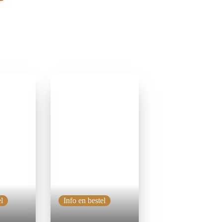
l
Info en bestel