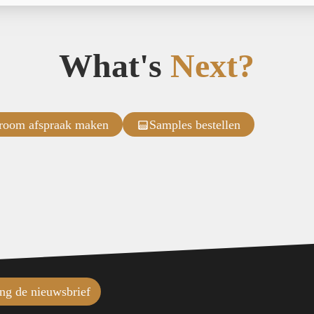
What's
Next?
room afspraak maken
Samples bestellen
ng de nieuwsbrief