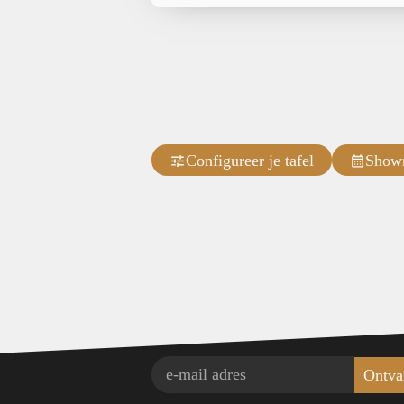
Configureer je tafel
Show
Ontva