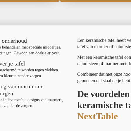
r onderhoud
Een keramische tafel heeft v
tafel van marmer of natuurste
te behandelen met speciale middeltjes.
 kringen. Gewoon een doekje er over.
Met een keramische tafel comb
er je tafel
natuursteen of marmer met d
 beschermd te worden tegen vlekken.
Combineer dat met onze hoog
 en kleuren zonder zorgen.
gepoedercoat staal en je hebt
ling van marmer en
De voordelen
zorgen
ar in levensechte designs van marmer-,
keramische ta
an zonder de zorgen.
NextTable