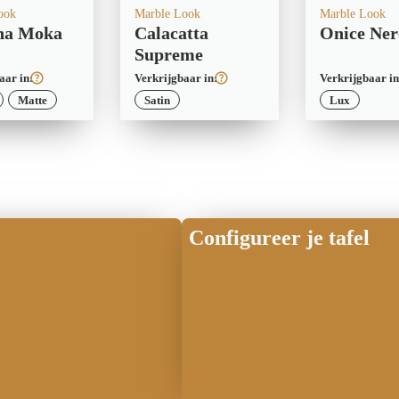
ook
Marble Look
Marble Look
na Moka
Calacatta
Onice Ner
Supreme
aar in:
Verkrijgbaar in:
Verkrijgbaar in
Matte
Satin
Lux
Configureer je tafel