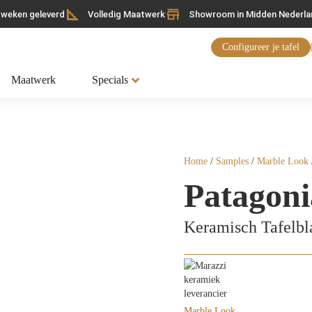
6 weken geleverd
Volledig Maatwerk
Showroom in Midden Nederla
Configureer je tafel
Maatwerk
Specials
Home
/
Samples
/
Marble Look
Patagoni
Keramisch Tafelb
Marble Look