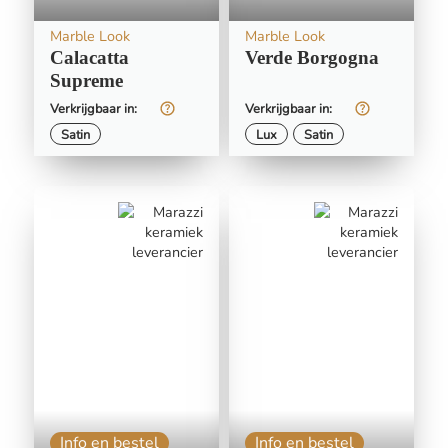
Marble Look
Marble Look
Calacatta
Verde Borgogna
Supreme
Verkrijgbaar in:
Verkrijgbaar in:
Satin
Lux
Satin
Info en bestel
Info en bestel